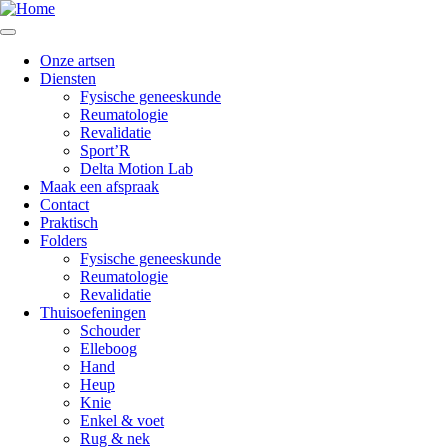
Onze artsen
Diensten
Fysische geneeskunde
Reumatologie
Revalidatie
Sport’R
Delta Motion Lab
Maak een afspraak
Contact
Praktisch
Folders
Fysische geneeskunde
Reumatologie
Revalidatie
Thuisoefeningen
Schouder
Elleboog
Hand
Heup
Knie
Enkel & voet
Rug & nek